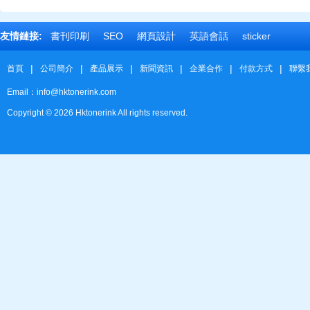
友情鏈接:
書刊印刷
SEO
網頁設計
英語會話
sticker
|
|
|
|
|
|
首頁
公司簡介
產品展示
新聞資訊
企業合作
付款方式
聯繫
Email：info@hktonerink.com
Copyright ©
2026
Hktonerink All rights reserved.