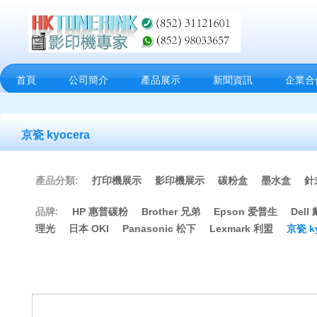
首頁
公司簡介
產品展示
新聞資訊
企業合
京瓷 kyocera
產品分類:
打印機展示
影印機展示
碳粉盒
墨水盒
針
品牌:
HP 惠普碳粉
Brother 兄弟
Epson 爱普生
Dell
理光
日本 OKI
Panasonic 松下
Lexmark 利盟
京瓷 ky