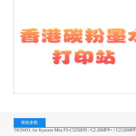
规格参数
TK594YL for Kyocera Mita FS-C5250DN / C2-26MFP+ / C2126MF